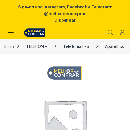
Siga-nos no Instagram, Facebook e Telegram:
@melhordecomprar
Dispensar
Skip to navigation
Skip to content
Início
TELEFONIA
Telefonia fixa
Aparelhos