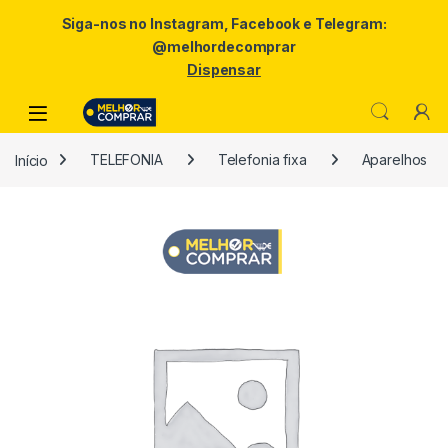
Siga-nos no Instagram, Facebook e Telegram:
@melhordecomprar
Dispensar
Skip to navigation
Skip to content
Início
TELEFONIA
Telefonia fixa
Aparelhos