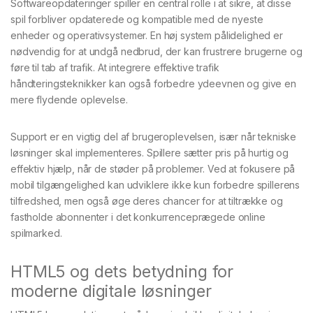
Softwareopdateringer spiller en central rolle i at sikre, at disse
spil forbliver opdaterede og kompatible med de nyeste
enheder og operativsystemer. En høj system pålidelighed er
nødvendig for at undgå nedbrud, der kan frustrere brugerne og
føre til tab af trafik. At integrere effektive trafik
håndteringsteknikker kan også forbedre ydeevnen og give en
mere flydende oplevelse.
Support er en vigtig del af brugeroplevelsen, især når tekniske
løsninger skal implementeres. Spillere sætter pris på hurtig og
effektiv hjælp, når de støder på problemer. Ved at fokusere på
mobil tilgængelighed kan udviklere ikke kun forbedre spillerens
tilfredshed, men også øge deres chancer for at tiltrække og
fastholde abonnenter i det konkurrenceprægede online
spilmarked.
HTML5 og dets betydning for
moderne digitale løsninger