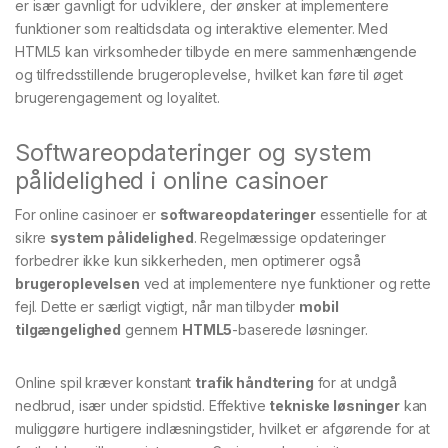
er især gavnligt for udviklere, der ønsker at implementere
funktioner som realtidsdata og interaktive elementer. Med
HTML5 kan virksomheder tilbyde en mere sammenhængende
og tilfredsstillende brugeroplevelse, hvilket kan føre til øget
brugerengagement og loyalitet.
Softwareopdateringer og system
pålidelighed i online casinoer
For online casinoer er
softwareopdateringer
essentielle for at
sikre
system pålidelighed
. Regelmæssige opdateringer
forbedrer ikke kun sikkerheden, men optimerer også
brugeroplevelsen
ved at implementere nye funktioner og rette
fejl. Dette er særligt vigtigt, når man tilbyder
mobil
tilgængelighed
gennem
HTML5
-baserede løsninger.
Online spil kræver konstant
trafik håndtering
for at undgå
nedbrud, især under spidstid. Effektive
tekniske løsninger
kan
muliggøre hurtigere indlæsningstider, hvilket er afgørende for at