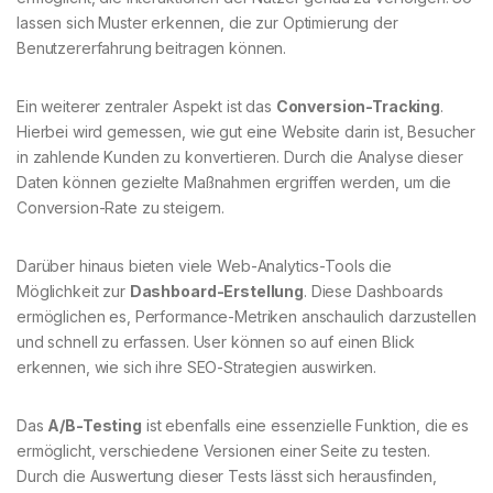
lassen sich Muster erkennen, die zur Optimierung der
Benutzererfahrung beitragen können.
Ein weiterer zentraler Aspekt ist das
Conversion-Tracking
.
Hierbei wird gemessen, wie gut eine Website darin ist, Besucher
in zahlende Kunden zu konvertieren. Durch die Analyse dieser
Daten können gezielte Maßnahmen ergriffen werden, um die
Conversion-Rate zu steigern.
Darüber hinaus bieten viele Web-Analytics-Tools die
Möglichkeit zur
Dashboard-Erstellung
. Diese Dashboards
ermöglichen es, Performance-Metriken anschaulich darzustellen
und schnell zu erfassen. User können so auf einen Blick
erkennen, wie sich ihre SEO-Strategien auswirken.
Das
A/B-Testing
ist ebenfalls eine essenzielle Funktion, die es
ermöglicht, verschiedene Versionen einer Seite zu testen.
Durch die Auswertung dieser Tests lässt sich herausfinden,