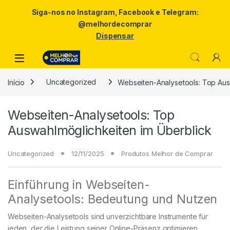
Siga-nos no Instagram, Facebook e Telegram:
@melhordecomprar
Dispensar
Skip to navigation
Skip to content
Início
Uncategorized
Webseiten-Analysetools: Top Aus
Webseiten-Analysetools: Top
Auswahlmöglichkeiten im Überblick
Uncategorized
12/11/2025
Produtos Melhor de Comprar
Einführung in Webseiten-
Analysetools: Bedeutung und Nutzen
Webseiten-Analysetools sind unverzichtbare Instrumente für
jeden, der die Leistung seiner Online-Präsenz optimieren