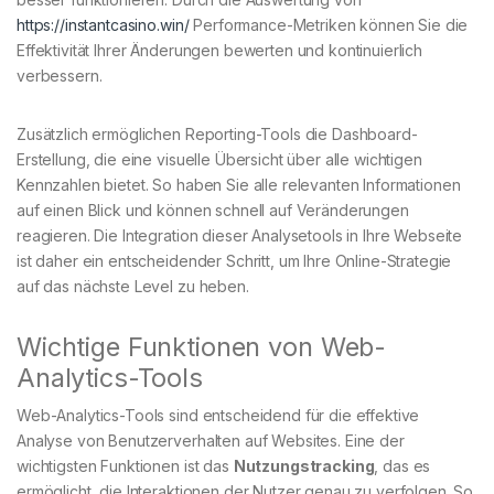
https://instantcasino.win/
Performance-Metriken können Sie die
Effektivität Ihrer Änderungen bewerten und kontinuierlich
verbessern.
Zusätzlich ermöglichen Reporting-Tools die Dashboard-
Erstellung, die eine visuelle Übersicht über alle wichtigen
Kennzahlen bietet. So haben Sie alle relevanten Informationen
auf einen Blick und können schnell auf Veränderungen
reagieren. Die Integration dieser Analysetools in Ihre Webseite
ist daher ein entscheidender Schritt, um Ihre Online-Strategie
auf das nächste Level zu heben.
Wichtige Funktionen von Web-
Analytics-Tools
Web-Analytics-Tools sind entscheidend für die effektive
Analyse von Benutzerverhalten auf Websites. Eine der
wichtigsten Funktionen ist das
Nutzungstracking
, das es
ermöglicht, die Interaktionen der Nutzer genau zu verfolgen. So