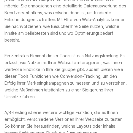
möchte. Sie ermöglichen eine detaillierte Datenauswertung des
Benutzerverhaltens, was entscheidend ist, um fundierte
Entscheidungen zu treffen. Mit Hilfe von Web-Analytics können
Sie nachvollziehen, wie Besucher Ihre Seite nutzen, welche
Inhalte am beliebtesten sind und wo Optimierungsbedarf
besteht.
Ein zentrales Element dieser Tools ist das Nutzungstracking. Es
erfasst, wie Nutzer mit Ihrer Webseite interagieren, was Ihnen
wertvolle Einblicke in Ihre Zielgruppe gibt. Zudem bieten viele
dieser Tools Funktionen wie Conversion-Tracking, um den
Erfolg Ihrer Marketingkampagnen zu messen und zu verstehen,
welche Maßnahmen tatsächlich zu einer Steigerung Ihrer
Umsätze führen.
A/B-Testing ist eine weitere wichtige Funktion, die es Ihnen
ermöglicht, verschiedene Versionen Ihrer Webseite zu testen.
So können Sie herausfinden, welche Layouts oder Inhalte
besser funktionieren. Durch die Auswertung von