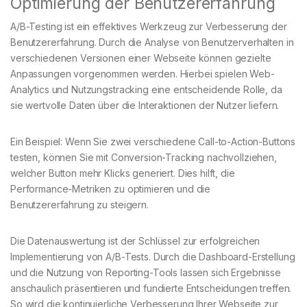
Optimierung der Benutzererfahrung
A/B-Testing ist ein effektives Werkzeug zur Verbesserung der
Benutzererfahrung. Durch die Analyse von Benutzerverhalten in
verschiedenen Versionen einer Webseite können gezielte
Anpassungen vorgenommen werden. Hierbei spielen Web-
Analytics und Nutzungstracking eine entscheidende Rolle, da
sie wertvolle Daten über die Interaktionen der Nutzer liefern.
Ein Beispiel: Wenn Sie zwei verschiedene Call-to-Action-Buttons
testen, können Sie mit Conversion-Tracking nachvollziehen,
welcher Button mehr Klicks generiert. Dies hilft, die
Performance-Metriken zu optimieren und die
Benutzererfahrung zu steigern.
Die Datenauswertung ist der Schlüssel zur erfolgreichen
Implementierung von A/B-Tests. Durch die Dashboard-Erstellung
und die Nutzung von Reporting-Tools lassen sich Ergebnisse
anschaulich präsentieren und fundierte Entscheidungen treffen.
So wird die kontinuierliche Verbesserung Ihrer Webseite zur