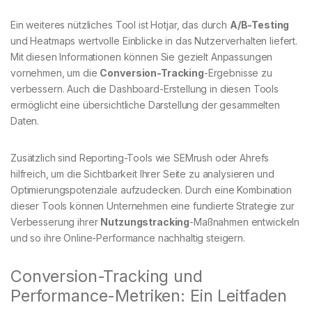
Ein weiteres nützliches Tool ist Hotjar, das durch
A/B-Testing
und Heatmaps wertvolle Einblicke in das Nutzerverhalten liefert.
Mit diesen Informationen können Sie gezielt Anpassungen
vornehmen, um die
Conversion-Tracking
-Ergebnisse zu
verbessern. Auch die Dashboard-Erstellung in diesen Tools
ermöglicht eine übersichtliche Darstellung der gesammelten
Daten.
Zusätzlich sind Reporting-Tools wie SEMrush oder Ahrefs
hilfreich, um die Sichtbarkeit Ihrer Seite zu analysieren und
Optimierungspotenziale aufzudecken. Durch eine Kombination
dieser Tools können Unternehmen eine fundierte Strategie zur
Verbesserung ihrer
Nutzungstracking
-Maßnahmen entwickeln
und so ihre Online-Performance nachhaltig steigern.
Conversion-Tracking und
Performance-Metriken: Ein Leitfaden