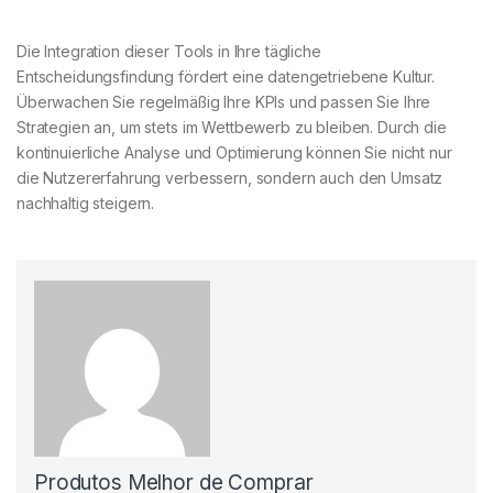
Die Integration dieser Tools in Ihre tägliche
Entscheidungsfindung fördert eine datengetriebene Kultur.
Überwachen Sie regelmäßig Ihre KPIs und passen Sie Ihre
Strategien an, um stets im Wettbewerb zu bleiben. Durch die
kontinuierliche Analyse und Optimierung können Sie nicht nur
die Nutzererfahrung verbessern, sondern auch den Umsatz
nachhaltig steigern.
Produtos Melhor de Comprar