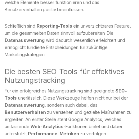
welche Elemente besser funktionieren und das
Benutzerverhalten positiv beeinflussen.
Schließlich sind
Reporting-Tools
ein unverzichtbares Feature,
um die gesammelten Daten sinnvoll aufzubereiten. Die
Datenauswertung
wird dadurch wesentlich erleichtert und
ermöglicht fundierte Entscheidungen für zukünftige
Marketingstrategien.
Die besten SEO-Tools für effektives
Nutzungstracking
Für ein erfolgreiches Nutzungstracking sind geeignete
SEO-
Tools
unerlässlich. Diese Werkzeuge helfen nicht nur bei der
Datenauswertung
, sondern auch dabei, das
Benutzerverhalten
zu verstehen und gezielte Maßnahmen zu
ergreifen. An erster Stelle steht Google Analytics, welches
umfassende
Web-Analytics
-Funktionen bietet und dabei
unterstützt,
Performance-Metriken
zu verfolgen.