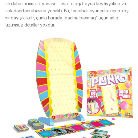
isə daha minimalist yanaşır – əsas diqqət oyun keyfiyyətinə və
istifadəçi təcrübəsinə yönəlib. Bu, təcrübəli oyunçular üçün xoş
bir dəyişiklikdir, çünki burada “dadına baxmaq” üçün artıq
lüzumsuz detallar yoxdur.