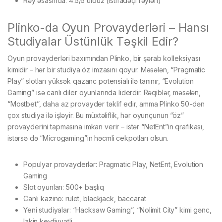
Rəy əsasında: 4.5/5 ulduz (istifadəçi rəyləri)
Plinko-da Oyun Provayderləri – Hansı
Studiyalar Üstünlük Təşkil Edir?
Oyun provayderləri baxımından Plinko, bir şərab kolleksiyası
kimidir – hər bir studiya öz imzasını qoyur. Məsələn, “Pragmatic
Play” slotları yüksək qazanc potensialı ilə tanınır, “Evolution
Gaming” isə canlı diler oyunlarında liderdir. Rəqiblər, məsələn,
“Mostbet”, daha az provayder təklif edir, amma Plinko 50-dən
çox studiya ilə işləyir. Bu müxtəliflik, hər oyunçunun “öz”
provayderini tapmasına imkan verir – istər “NetEnt”in qrafikası,
istərsə də “Microgaming”in həcmli cekpotları olsun.
Populyar provayderlər: Pragmatic Play, NetEnt, Evolution
Gaming
Slot oyunları: 500+ başlıq
Canlı kazino: rulet, blackjack, baccarat
Yeni studiyalar: “Hacksaw Gaming”, “Nolimit City” kimi gənc,
lakin keyfiyyətli