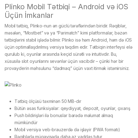
Plinko Mobil Tətbiqi – Android və iOS
Üçün İmkanlar
Mobil tətbiq, Plinko-nun ən güclü tərəflərindən biridir. Rəqiblər,
məsələn, “Mostbet” və ya “Parimatch” kimi platformalar, bəzən
tətbiqlərini stabil işlədə bilmir. Plinko isə həm Android, həm də iOS
üçün optimallaşdırılmış versiya təqdim edir. Tətbiqin interfeysi elə
qurulub ki, oyunlar arasında keçid sürətli və intuitivdir. Bu,
xüsusilə slot oyunlarını sevənlər üçün vacibdir – çünki hər bir
provayderin məhsulunu “dadmaq” üçün vaxt itirmək istəmirsiniz.
Tətbiq ölçüsü təxminən 50 MB-dır
Bütün əsas funksiyalar: qeydiyyat, depozit, oyunlar, çıxarış
Push bildirişləri ilə bonuslar barədə məlumat almaq
mümkündür
Mobil versiya veb-brauzerdə də işləyir (PWA formatı)
Rəqiblərlə müqayisədə daha az yaddaş tutur