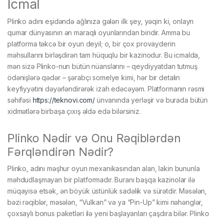
İcmal
Plinko adını eşidəndə ağlınıza gələn ilk şey, yəqin ki, onlayn
qumar dünyasının ən maraqlı oyunlarından biridir. Amma bu
platforma təkcə bir oyun deyil; o, bir çox provayderin
məhsullarını birləşdirən tam hüquqlu bir kazinodur. Bu icmalda,
mən sizə Plinko-nun bütün nüanslarını – qeydiyyatdan tutmuş
ödənişlərə qədər – şərabçı somelye kimi, hər bir detalın
keyfiyyətini dəyərləndirərək izah edəcəyəm. Platformanın rəsmi
səhifəsi
https://teknovi.com/
ünvanında yerləşir və burada bütün
xidmətlərə birbaşa çıxış əldə edə bilərsiniz.
Plinko Nədir və Onu Rəqiblərdən
Fərqləndirən Nədir?
Plinko, adını məşhur oyun mexanikasından alan, lakin bununla
məhdudlaşmayan bir platformadır. Buranı başqa kazinolar ilə
müqayisə etsək, ən böyük üstünlük sadəlik və sürətdir. Məsələn,
bəzi rəqiblər, məsələn, “Vulkan” və ya “Pin-Up” kimi nəhənglər,
çoxsaylı bonus paketləri ilə yeni başlayanları çaşdıra bilər. Plinko