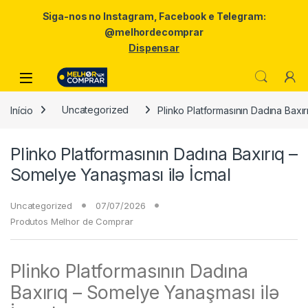
Siga-nos no Instagram, Facebook e Telegram:
@melhordecomprar
Dispensar
Skip to navigation
Skip to content
Início
Uncategorized
Plinko Platformasının Dadına Baxı
Plinko Platformasının Dadına Baxırıq –
Somelye Yanaşması ilə İcmal
Uncategorized
07/07/2026
Produtos Melhor de Comprar
Plinko Platformasının Dadına
Baxırıq – Somelye Yanaşması ilə