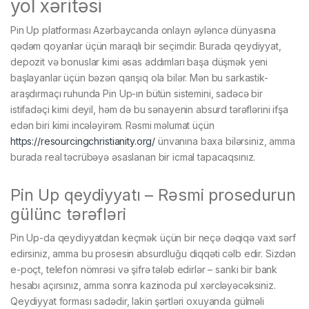
yol xəritəsi
Pin Up platforması Azərbaycanda onlayn əyləncə dünyasına
qədəm qoyanlar üçün maraqlı bir seçimdir. Burada qeydiyyat,
depozit və bonuslar kimi əsas addımları başa düşmək yeni
başlayanlar üçün bəzən qarışıq ola bilər. Mən bu sarkastik-
araşdırmaçı ruhunda Pin Up-ın bütün sistemini, sadəcə bir
istifadəçi kimi deyil, həm də bu sənayenin absurd tərəflərini ifşa
edən biri kimi incələyirəm. Rəsmi məlumat üçün
https://resourcingchristianity.org/
ünvanına baxa bilərsiniz, amma
burada real təcrübəyə əsaslanan bir icmal tapacaqsınız.
Pin Up qeydiyyatı – Rəsmi prosedurun
gülünc tərəfləri
Pin Up-da qeydiyyatdan keçmək üçün bir neçə dəqiqə vaxt sərf
edirsiniz, amma bu prosesin absurdluğu diqqəti cəlb edir. Sizdən
e-poçt, telefon nömrəsi və şifrə tələb edirlər – sanki bir bank
hesabı açırsınız, amma sonra kazinoda pul xərcləyəcəksiniz.
Qeydiyyat forması sadədir, lakin şərtləri oxuyanda gülməli