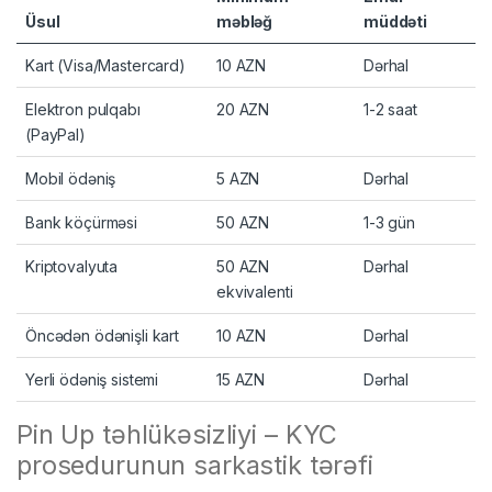
Üsul
məbləğ
müddəti
Kart (Visa/Mastercard)
10 AZN
Dərhal
Elektron pulqabı
20 AZN
1-2 saat
(PayPal)
Mobil ödəniş
5 AZN
Dərhal
Bank köçürməsi
50 AZN
1-3 gün
Kriptovalyuta
50 AZN
Dərhal
ekvivalenti
Öncədən ödənişli kart
10 AZN
Dərhal
Yerli ödəniş sistemi
15 AZN
Dərhal
Pin Up təhlükəsizliyi – KYC
prosedurunun sarkastik tərəfi