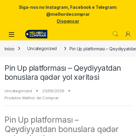
Siga-nos no Instagram, Facebook e Telegram:
@melhordecomprar
Dispensar
Skip to navigation
Skip to content
Início
Uncategorized
Pin Up platforması – Qeydiyyatdan
Pin Up platforması – Qeydiyyatdan
bonuslara qədər yol xəritəsi
Uncategorized
23/06/2026
Produtos Melhor de Comprar
Pin Up platforması –
Qeydiyyatdan bonuslara qədər