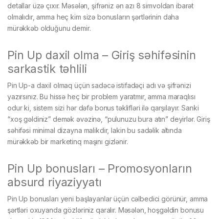
detallar üzə çıxır. Məsələn, şifrəniz ən azı 8 simvoldan ibarət
olmalıdır, amma heç kim sizə bonusların şərtlərinin daha
mürəkkəb olduğunu demir.
Pin Up daxil olma – Giriş səhifəsinin
sarkastik təhlili
Pin Up-a daxil olmaq üçün sadəcə istifadəçi adı və şifrənizi
yazırsınız. Bu hissə heç bir problem yaratmır, amma maraqlısı
odur ki, sistem sizi hər dəfə bonus təklifləri ilə qarşılayır. Sanki
“xoş gəldiniz” demək əvəzinə, “pulunuzu bura atın” deyirlər. Giriş
səhifəsi minimal dizayna malikdir, lakin bu sadəlik altında
mürəkkəb bir marketinq maşını gizlənir.
Pin Up bonusları – Promosyonların
absurd riyaziyyatı
Pin Up bonusları yeni başlayanlar üçün cəlbedici görünür, amma
şərtləri oxuyanda gözləriniz qaralır. Məsələn, hoşgəldin bonusu