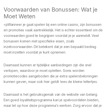
Voorwaarden van Bonussen: Wat je
Moet Weten
<pWanneer je gaat spelen bij een online casino, zijn bonussen
en promoties vaak aantrekkelijk. Het is echter essentieel om de
voorwaarden goed te begrijpen voordat je je aanmeldt. Veel
bonussen komen met specifieke eisen, zoals
inzetvoorwaarden. Dit betekent dat je een bepaald bedrag
moet inzetten voordat je kunt opnemen.
Daarnaast kunnen er tijdelijke aanbiedingen zijn die snel
verlopen, waardoor je moet opletten. Soms worden
promotiecodes aangeboden die je extra spelersbeloningen
kunnen geven, maar ook hier geldt: lees de kleine lettertjes.
Daarnaast is het gebruiksgemak van de website van belang.
Een goed loyaliteitsprogramma kan je spelvoordelen bieden,
maar let op hoe deze programma’s werken. Zorg ervoor dat je