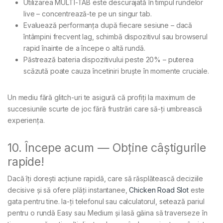
Utilizarea MULTI-TAB este descurajată în timpul rundelor
live – concentrează-te pe un singur tab.
Evaluează performanța după fiecare sesiune – dacă
întâmpini frecvent lag, schimbă dispozitivul sau browserul
rapid înainte de a începe o altă rundă.
Păstrează bateria dispozitivului peste 20% – puterea
scăzută poate cauza încetiniri bruște în momente cruciale.
Un mediu fără glitch-uri te asigură că profiți la maximum de
succesiunile scurte de joc fără frustrări care să-ți umbrească
experiența.
10. Începe acum — Obține câștigurile
rapide!
Dacă îți dorești acțiune rapidă, care să răsplătească deciziile
decisive și să ofere plăți instantanee,
Chicken Road Slot
este
gata pentru tine. Ia-ți telefonul sau calculatorul, setează pariul
pentru o rundă Easy sau Medium și lasă găina să traverseze în