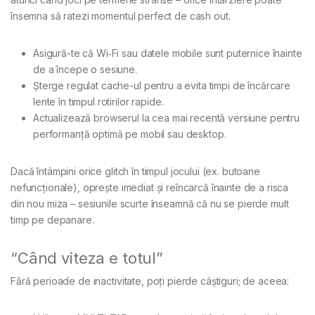
însemna să ratezi momentul perfect de cash out.
Asigură-te că Wi‑Fi sau datele mobile sunt puternice înainte
de a începe o sesiune.
Șterge regulat cache-ul pentru a evita timpi de încărcare
lente în timpul rotirilor rapide.
Actualizează browserul la cea mai recentă versiune pentru
performanță optimă pe mobil sau desktop.
Dacă întâmpini orice glitch în timpul jocului (ex. butoane
nefuncționale), oprește imediat și reîncarcă înainte de a risca
din nou miza – sesiunile scurte înseamnă că nu se pierde mult
timp pe depanare.
“Când viteza e totul”
Fără perioade de inactivitate, poți pierde câștiguri; de aceea: