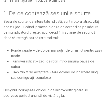
termini animația de introducere uimitoare.
1. De ce contează sesiunile scurte
Sesiunile scurte, de intensitate ridicată, sunt motorul atractivității
acestui joc. Jucătorii primesc o doză de adrenalină pe măsură
ce multiplicatorul crește, apoi decid în fracțiune de secundă
dacă să retragă sau să riște mai mult.
Runde rapide – de obicei mai puțin de un minut pentru Easy
mode.
Turnover ridicat – zeci de rotiri într-o singură pauză de
cafea.
Timp minim de așteptare – fără ecrane de încărcare lungi
sau configurații complexe.
Designul încurajează obiceiuri de micro‑betting care se
potrivesc perfect unui stil de viață agitat.