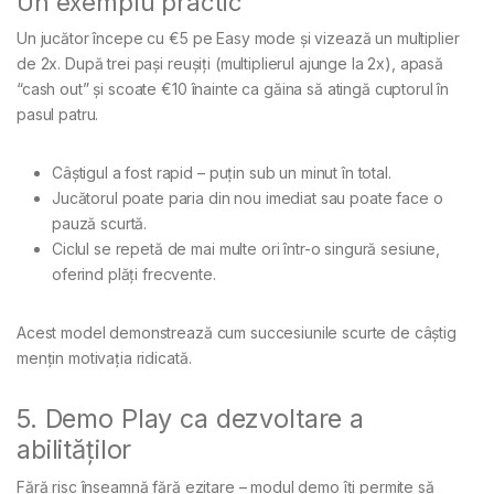
Un exemplu practic
Un jucător începe cu €5 pe Easy mode și vizează un multiplier
de 2x. După trei pași reușiți (multiplierul ajunge la 2x), apasă
“cash out” și scoate €10 înainte ca găina să atingă cuptorul în
pasul patru.
Câștigul a fost rapid – puțin sub un minut în total.
Jucătorul poate paria din nou imediat sau poate face o
pauză scurtă.
Ciclul se repetă de mai multe ori într-o singură sesiune,
oferind plăți frecvente.
Acest model demonstrează cum succesiunile scurte de câștig
mențin motivația ridicată.
5. Demo Play ca dezvoltare a
abilităților
Fără risc înseamnă fără ezitare – modul demo îți permite să