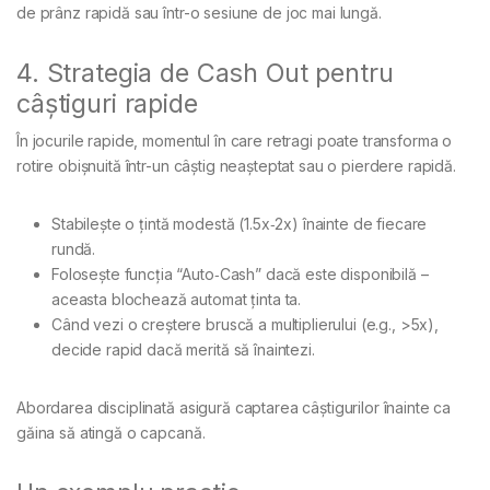
de prânz rapidă sau într-o sesiune de joc mai lungă.
4. Strategia de Cash Out pentru
câștiguri rapide
În jocurile rapide, momentul în care retragi poate transforma o
rotire obișnuită într-un câștig neașteptat sau o pierdere rapidă.
Stabilește o țintă modestă (1.5x‑2x) înainte de fiecare
rundă.
Folosește funcția “Auto‑Cash” dacă este disponibilă –
aceasta blochează automat ținta ta.
Când vezi o creștere bruscă a multiplierului (e.g., >5x),
decide rapid dacă merită să înaintezi.
Abordarea disciplinată asigură captarea câștigurilor înainte ca
găina să atingă o capcană.