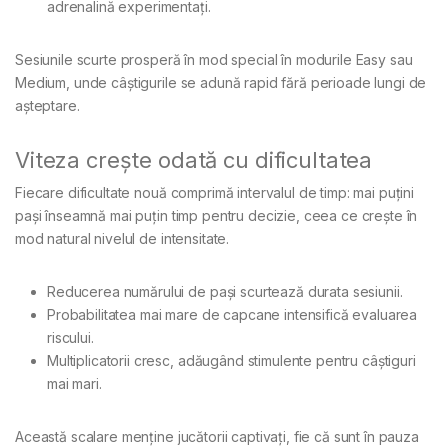
adrenalină experimentați.
Sesiunile scurte prosperă în mod special în modurile Easy sau
Medium, unde câștigurile se adună rapid fără perioade lungi de
așteptare.
Viteza crește odată cu dificultatea
Fiecare dificultate nouă comprimă intervalul de timp: mai puțini
pași înseamnă mai puțin timp pentru decizie, ceea ce crește în
mod natural nivelul de intensitate.
Reducerea numărului de pași scurtează durata sesiunii.
Probabilitatea mai mare de capcane intensifică evaluarea
riscului.
Multiplicatorii cresc, adăugând stimulente pentru câștiguri
mai mari.
Această scalare menține jucătorii captivați, fie că sunt în pauza