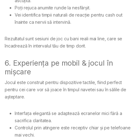
ascuțită.
Poți rejuca anumite runde la nesfârșit.
Vei identifica timpii naturali de reacție pentru cash out
înainte ca nervii să intervină.
Rezultatul sunt sesiuni de joc cu bani reali mai line, care se
încadrează în intervalul tău de timp dorit.
6. Experiența pe mobil & jocul în
mișcare
Jocul este construit pentru dispozitive tactile, fiind perfect
pentru cei care vor să joace în timpul navetei sau în sălile de
așteptare.
Interfața elegantă se adaptează ecranelor mici fără a
sacrifica claritatea.
Controlul prin atingere este receptiv chiar și pe telefoane
mai vechi.