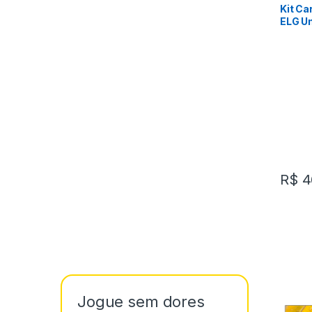
Kit Ca
ELG Un
Lightn
Branc
R$
4
Jogue sem dores