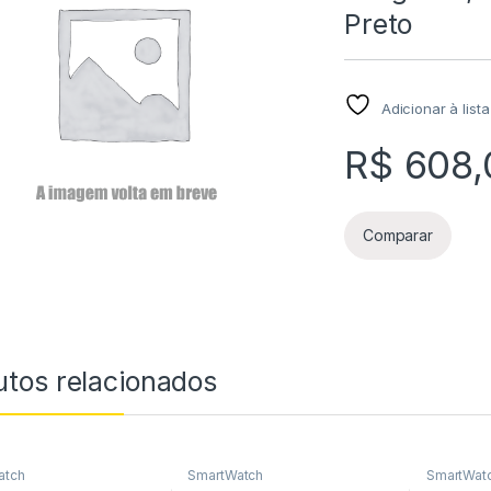
Preto
Adicionar à list
R$
608,
Comparar
utos relacionados
atch
SmartWatch
SmartWat