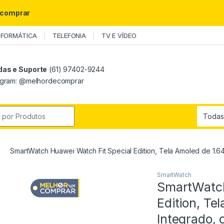
ecomprar
NFORMÁTICA
TELEFONIA
TV E VÍDEO
das e Suporte
(61) 97402-9244
agram: @melhordecomprar
r:
SmartWatch Huawei Watch Fit Special Edition, Tela Amoled de 1.6
SmartWatch
SmartWatch
Edition, Te
Integrado, 