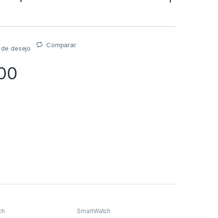
Comparar
a de desejo
00
ch
SmartWatch