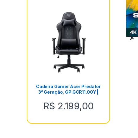
Cadeira Gamer Acer Predator
3ª Geração, GP.GCR11.00Y |
Preta c/ detalhes azuis
R$
2.199,00