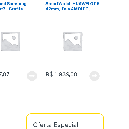
and Samsung
SmartWatch HUAWEI GT 5
it3 | Grafite
42mm, Tela AMOLED,
CompatÃ­vel com iOS e
Android, GPS | Milanese
,07
R$
1.939,00
Oferta Especial