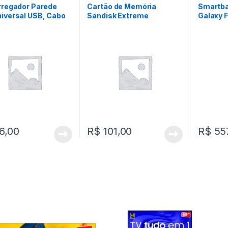
rregador Parede
Cartão de Memória
Smartb
iversal USB, Cabo
Sandisk Extreme
Galaxy F
ing – KT810WC |
MicroSDXC e MicroSDXC
o
e UHS-I | 64 GB
6,00
R$
101,00
R$
557