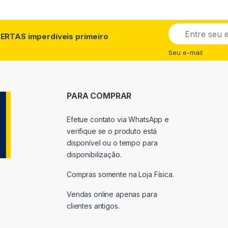
E
ERTAS imperdíveis primeiro
m
a
Seu e-mail
i
l
*
PARA COMPRAR
Efetue contato via WhatsApp e
verifique se o produto está
disponível ou o tempo para
disponibilização.
Compras somente na Loja Física.
Vendas online apenas para
clientes antigos.