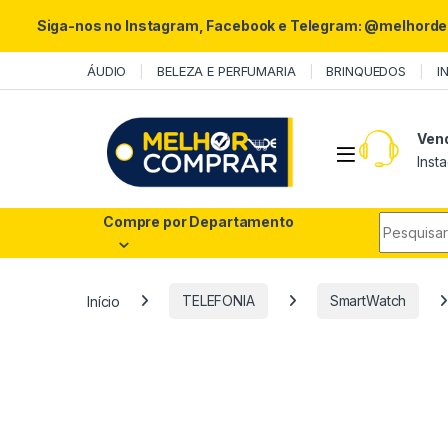
Siga-nos no Instagram, Facebook e Telegram: @melhord
Skip to navigation
Skip to content
ÁUDIO
BELEZA E PERFUMARIA
BRINQUEDOS
I
Ven
Inst
Search fo
Compre por Departamento
Início
TELEFONIA
SmartWatch