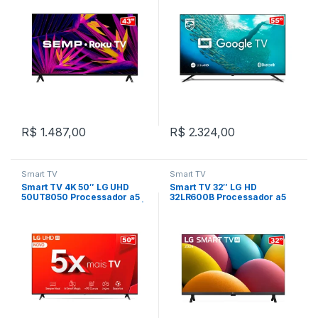
Ultrafinas | Preto
R$
1.487,00
R$
2.324,00
Smart TV
Smart TV
Smart TV 4K 50″ LG UHD
Smart TV 32″ LG HD
50UT8050 Processador a5
32LR600B Processador a5
Ger7 AI Alexa/Chromecast |
Ger6 AI Alexa integrado LG
Rocky Black
Channels webOS 23
compatível com Controle
Smart Magic