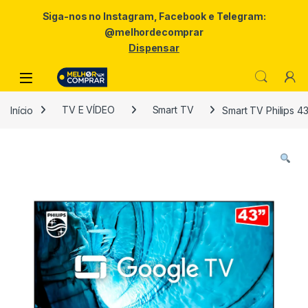
Siga-nos no Instagram, Facebook e Telegram:
@melhordecomprar
Dispensar
Skip to navigation
Skip to content
Início
TV E VÍDEO
Smart TV
Smart TV Philips 4