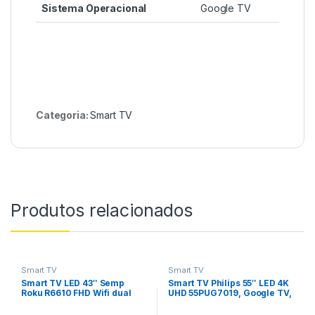
Sistema Operacional
Google TV
Categoria:
Smart TV
Produtos relacionados
Smart TV
Smart TV
Smart TV LED 43″ Semp
Smart TV Philips 55″ LED 4K
Roku R6610 FHD Wifi dual
UHD 55PUG7019, Google TV,
band, 3 HDMI, 1 USB, com
Wi-Fi Integrado, Bluetooth,
controle por aplicativo
HDR, USB, HDMI, Bordas