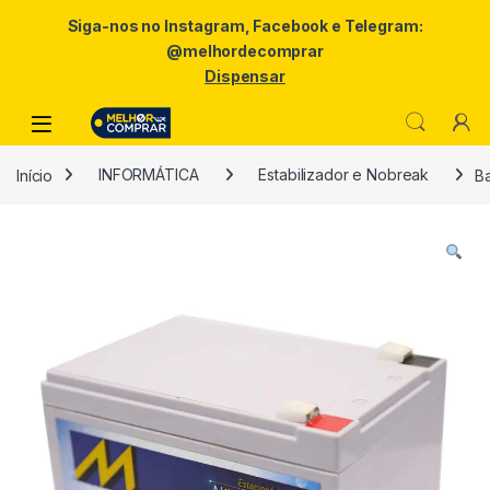
Siga-nos no Instagram, Facebook e Telegram:
@melhordecomprar
Dispensar
Skip to navigation
Skip to content
Início
INFORMÁTICA
Estabilizador e Nobreak
B