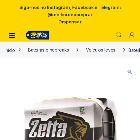
Siga-nos no Instagram, Facebook e Telegram:
@melhordecomprar
Dispensar
Skip to navigation
Skip to content
Início
Baterias e nobreaks
Veículos leves
Bater