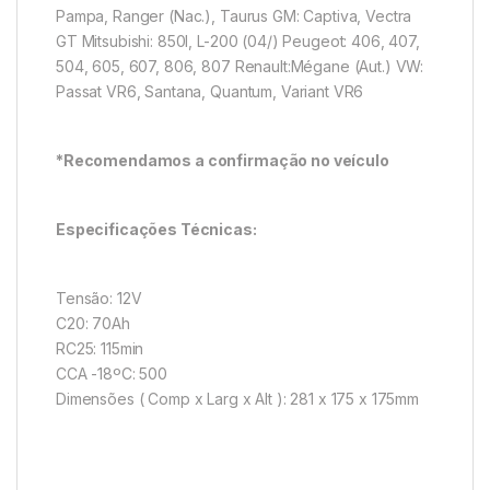
Pampa, Ranger (Nac.), Taurus GM: Captiva, Vectra
GT Mitsubishi: 850I, L-200 (04/) Peugeot: 406, 407,
504, 605, 607, 806, 807 Renault:Mégane (Aut.) VW:
Passat VR6, Santana, Quantum, Variant VR6
*Recomendamos a confirmação no veículo
Especificações Técnicas:
Tensão: 12V
C20: 70Ah
RC25: 115min
CCA -18ºC: 500
Dimensões ( Comp x Larg x Alt ): 281 x 175 x 175mm