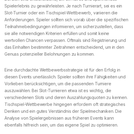
Spielerlebnis zu gewährleisten. Je nach Turnierart, sei es ein
Slot-Turnier oder ein Tischspiel-Wettbewerb, variieren die
Anforderungen. Spieler sollten sich vorab über die spezifischen
Teilnahmebedingungen informieren, um sicherzustellen, dass
sie alle notwendigen Kriterien erfüllen und somit keine
wertvollen Chancen verpassen. Oftmals sind Registrierung und
das Einhalten bestimmter Zeitrahmen entscheidend, um in den
Genuss potenzieller Belohnungen zu kommen.
Eine durchdachte Wettbewerbsstrategie ist für den Erfolg in
diesen Events unerlässlich. Spieler sollten ihre Fähigkeiten und
Vorlieben berücksichtigen, um die passenden Turniere
auszuwählen. Bei Slot-Turnieren etwa ist es wichtig, die
verschiedenen Slots und deren Auszahlungsquoten zu kennen.
Tischspiel-Wettbewerbe hingegen erfordern oft strategisches
Denken und ein gutes Verständnis der Spielmechaniken. Die
Analyse von Spielergebnissen aus früheren Events kann
ebenfalls hilfreich sein, um das eigene Spiel zu optimieren.