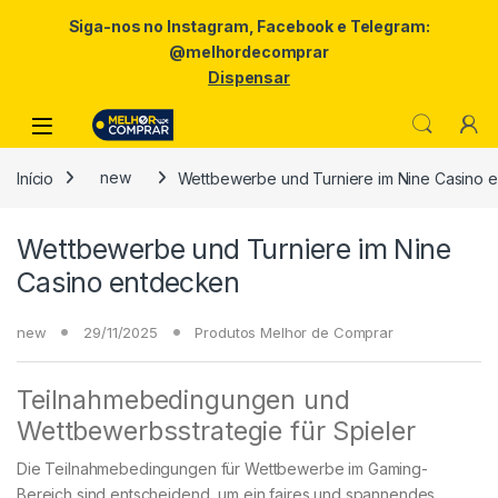
Siga-nos no Instagram, Facebook e Telegram:
@melhordecomprar
Dispensar
Skip to navigation
Skip to content
Início
new
Wettbewerbe und Turniere im Nine Casino 
Wettbewerbe und Turniere im Nine
Casino entdecken
new
29/11/2025
Produtos Melhor de Comprar
Teilnahmebedingungen und
Wettbewerbsstrategie für Spieler
Die Teilnahmebedingungen für Wettbewerbe im Gaming-
Bereich sind entscheidend, um ein faires und spannendes