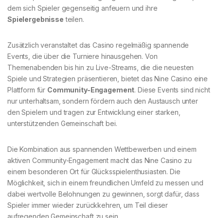
dem sich Spieler gegenseitig anfeuern und ihre
Spielergebnisse
teilen.
Zusätzlich veranstaltet das Casino regelmäßig spannende
Events, die über die Turniere hinausgehen. Von
Themenabenden bis hin zu Live-Streams, die die neuesten
Spiele und Strategien präsentieren, bietet das Nine Casino eine
Plattform für
Community-Engagement
. Diese Events sind nicht
nur unterhaltsam, sondern fördern auch den Austausch unter
den Spielern und tragen zur Entwicklung einer starken,
unterstützenden Gemeinschaft bei.
Die Kombination aus spannenden Wettbewerben und einem
aktiven Community-Engagement macht das Nine Casino zu
einem besonderen Ort für Glücksspielenthusiasten. Die
Möglichkeit, sich in einem freundlichen Umfeld zu messen und
dabei wertvolle Belohnungen zu gewinnen, sorgt dafür, dass
Spieler immer wieder zurückkehren, um Teil dieser
aufregenden Gemeinschaft zu sein.