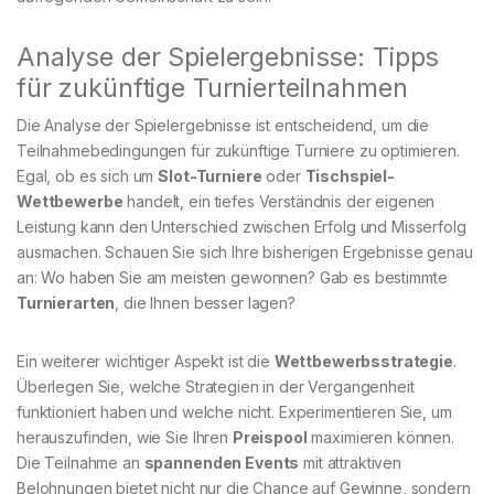
Analyse der Spielergebnisse: Tipps
für zukünftige Turnierteilnahmen
Die Analyse der Spielergebnisse ist entscheidend, um die
Teilnahmebedingungen für zukünftige Turniere zu optimieren.
Egal, ob es sich um
Slot-Turniere
oder
Tischspiel-
Wettbewerbe
handelt, ein tiefes Verständnis der eigenen
Leistung kann den Unterschied zwischen Erfolg und Misserfolg
ausmachen. Schauen Sie sich Ihre bisherigen Ergebnisse genau
an: Wo haben Sie am meisten gewonnen? Gab es bestimmte
Turnierarten
, die Ihnen besser lagen?
Ein weiterer wichtiger Aspekt ist die
Wettbewerbsstrategie
.
Überlegen Sie, welche Strategien in der Vergangenheit
funktioniert haben und welche nicht. Experimentieren Sie, um
herauszufinden, wie Sie Ihren
Preispool
maximieren können.
Die Teilnahme an
spannenden Events
mit attraktiven
Belohnungen bietet nicht nur die Chance auf Gewinne, sondern