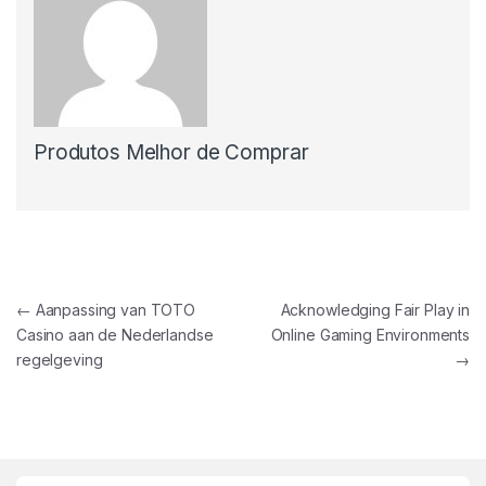
Produtos Melhor de Comprar
Navegação de Post
←
Aanpassing van TOTO
Acknowledging Fair Play in
Casino aan de Nederlandse
Online Gaming Environments
regelgeving
→