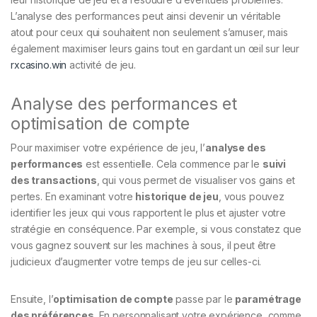
L’analyse des performances peut ainsi devenir un véritable
atout pour ceux qui souhaitent non seulement s’amuser, mais
également maximiser leurs gains tout en gardant un œil sur leur
rxcasino.win
activité de jeu.
Analyse des performances et
optimisation de compte
Pour maximiser votre expérience de jeu, l’
analyse des
performances
est essentielle. Cela commence par le
suivi
des transactions
, qui vous permet de visualiser vos gains et
pertes. En examinant votre
historique de jeu
, vous pouvez
identifier les jeux qui vous rapportent le plus et ajuster votre
stratégie en conséquence. Par exemple, si vous constatez que
vous gagnez souvent sur les machines à sous, il peut être
judicieux d’augmenter votre temps de jeu sur celles-ci.
Ensuite, l’
optimisation de compte
passe par le
paramétrage
des préférences
. En personnalisant votre expérience, comme