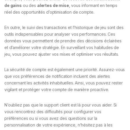
de gains
ou des
alertes de mise
, vous informant en temps
réel des opportunités d’optimisation de compte.
En outre, le suivi des transactions et l’historique de jeu sont des
outils indispensables pour analyser vos performances. Ces
données vous permettent de prendre des décisions éclairées
et d’améliorer votre stratégie. En surveillant vos habitudes de
jeu, vous pouvez ajuster vos mises et optimiser vos résultats.
La sécurité de compte est également une priorité. Assurez-vous
que vos préférences de notification incluent des alertes
concernant les activités inhabituelles. Ainsi, vous pouvez rester
vigilant et protéger votre compte de manière proactive.
N’oubliez pas que le support client est là pour vous aider. Si
vous rencontrez des difficultés pour configurer vos
préférences ou si vous avez des questions sur la
personnalisation de votre expérience, n’hésitez pas à les