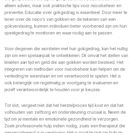
alleen advies, maar ook praktische tips voor risicobeheer en
preventie. Educatie over gokgedrag is essentieel. Door meer te
leren over de risico’s van gokken en de tekenen van een
gokverslaving, kunnen individuen beter voorbereid zijn om hun
speelgedrag te monitoren en waar nodig aan te passen.
Voor degenen die worstelen met hun gokgedrag, kan het nuttig
zijn om een spelaanpak te ontwikkelen. Dit omvat het stellen van
limieten aan tijd en geld die aan gokken worden besteed. Het
integreren van methoden voor risicobeheer kan helpen om de
verleiding te weerstaan en om verantwoord te spelen. Het is
ook belangrijk om regelmatig je voortgang te evalueren en
jezelf verantwoordelijk te houden voor je keuzes.
Tot slot, vergeet niet dat het herstelproces tijd kost en dat het
volhouden van zelfzorg en ondersteuning cruciaal is. Neem de
tijd om je mentale en emotionele gezondheid te verzorgen.
Zoek professionele hulp indien nodig, zoals een therapeut die
gespecialiseerd is in verslaving. Het is nooit te laat om hulp te