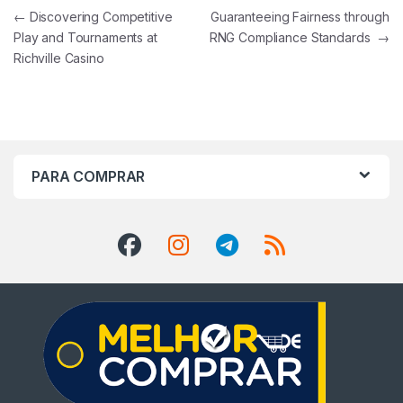
Navegação de Post
←
Discovering Competitive
Guaranteeing Fairness through
Play and Tournaments at
RNG Compliance Standards
→
Richville Casino
PARA COMPRAR