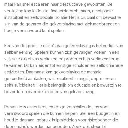
maar kan snel escaleren naar destructieve gewoonten. De
verslaving kan leiden tot financiële problemen, emotionele
instabiliteit en zelfs sociale isolatie. Het is cruciaal om bewust te
zijn van de gevaren die gokverslaving met zich meebrengt en
hoe je verantwoord kunt spelen.
Een van de grootste risico’s van gokverslaving is het verlies van
zelfbeheersing. Spelers kunnen zich gevangen voelen in een
vicieuze cirkel van verliezen en proberen hun verliezen terug
te winnen. Dit kan leiden tot ernstige schulden en zelfs criminele
activiteiten. Daarnaast kan gokverslaving de mentale
gezondheid aantasten, wat resulteert in angst, depressie en
zelfs suïcidaliteit. Het is belangrijk om educatie en bewustzijn te
bevorderen over de tekenen van gokverslaving.
Preventie is essentieel, en er zijn verschillende tips voor
verantwoord spelen die kunnen helpen. Stel een budget in en
houd je daaraan; gebruik hulpmiddelen voor risicobeheer die
door casino’s worden aangeboden. Zoek ook steun bij