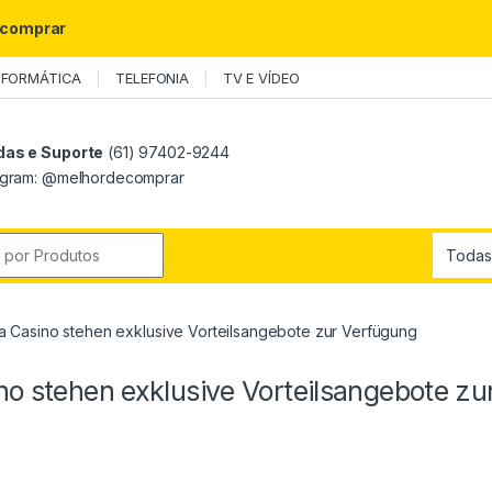
ecomprar
NFORMÁTICA
TELEFONIA
TV E VÍDEO
das e Suporte
(61) 97402-9244
agram: @melhordecomprar
r:
na Casino stehen exklusive Vorteilsangebote zur Verfügung
no stehen exklusive Vorteilsangebote zu