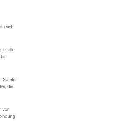
en sich
gezielte
die
r Spieler
er, die
r von
rbindung