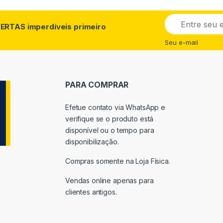
E
ERTAS imperdíveis primeiro
m
a
Seu e-mail
i
l
*
PARA COMPRAR
Efetue contato via WhatsApp e
verifique se o produto está
disponível ou o tempo para
disponibilização.
Compras somente na Loja Física.
Vendas online apenas para
clientes antigos.