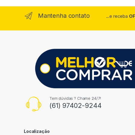
Mantenha contato
...e receba
OF
Tem dúvidas ? Chame 24/7!
(61) 97402-9244
Localização