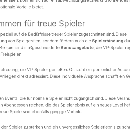
eilnehmen, können sich auf ein abwechslungsreiches und lohnendes 
tionale Vorteile bietet.
mmen für treue Spieler
peziell auf die Bedürfnisse treuer Spieler zugeschnitten sind. Diese
zung von Spielgeräten, sondern fördern auch die
Spielerbindung
du
 Beispiel sind maßgeschneiderte
Bonusangebote
, die VIP-Spieler r
Freispielen.
Betreuung, die VIP-Spieler genießen. Oft steht ein persönlicher Accou
liegen direkt adressiert. Diese individuelle Ansprache schafft ein G
n Events, die für normale Spieler nicht zugänglich sind. Diese Veran
n Abendessen reichen, die das Spielerlebnis auf ein neues Level he
neue Spiele sind ebenfalls gängige Vorteile.
 der Spieler zu stärken und ein unvergessliches Spielerlebnis zu scha