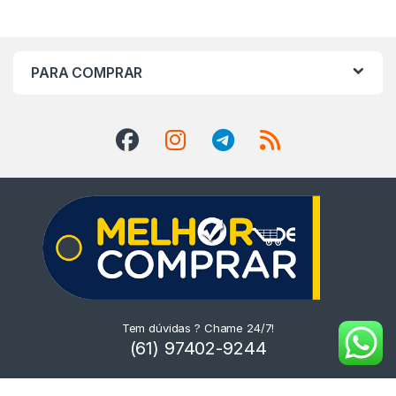
PARA COMPRAR
Tem dúvidas ? Chame 24/7!
(61) 97402-9244