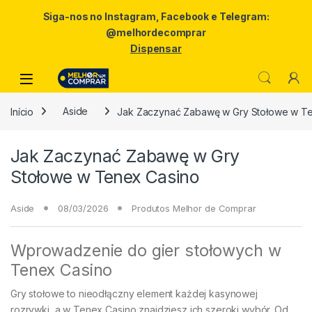
Siga-nos no Instagram, Facebook e Telegram:
@melhordecomprar
Dispensar
Skip to navigation
Skip to content
Início
Aside
Jak Zaczynać Zabawę w Gry Stołowe w T
Jak Zaczynać Zabawę w Gry
Stołowe w Tenex Casino
Aside
08/03/2026
Produtos Melhor de Comprar
Wprowadzenie do gier stołowych w
Tenex Casino
Gry stołowe to nieodłączny element każdej kasynowej
rozrywki, a w Tenex Casino znajdziesz ich szeroki wybór. Od