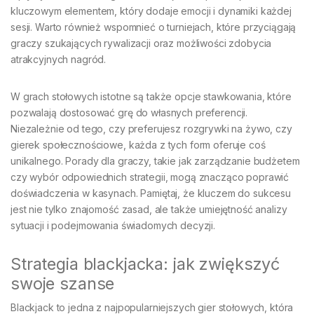
kluczowym elementem, który dodaje emocji i dynamiki każdej
sesji. Warto również wspomnieć o turniejach, które przyciągają
graczy szukających rywalizacji oraz możliwości zdobycia
atrakcyjnych nagród.
W grach stołowych istotne są także opcje stawkowania, które
pozwalają dostosować grę do własnych preferencji.
Niezależnie od tego, czy preferujesz rozgrywki na żywo, czy
gierek społecznościowe, każda z tych form oferuje coś
unikalnego. Porady dla graczy, takie jak zarządzanie budżetem
czy wybór odpowiednich strategii, mogą znacząco poprawić
doświadczenia w kasynach. Pamiętaj, że kluczem do sukcesu
jest nie tylko znajomość zasad, ale także umiejętność analizy
sytuacji i podejmowania świadomych decyzji.
Strategia blackjacka: jak zwiększyć
swoje szanse
Blackjack to jedna z najpopularniejszych gier stołowych, która